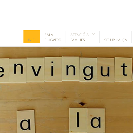
SALA
ATENCIÓ A LES
INICI
PUIGVERD
FAMÍLIES
SIT UP L’ALÇA