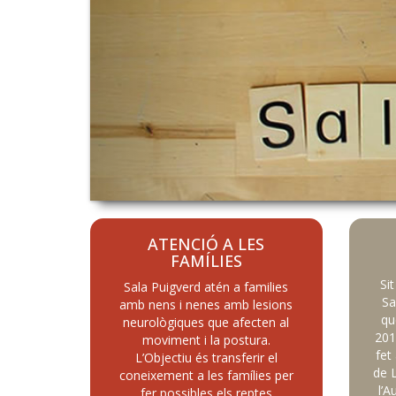
ATENCIÓ A LES
FAMÍLIES
Si
Sala Puigverd atén a families
Sa
amb nens i nenes amb lesions
qu
neurològiques que afecten al
201
moviment i la postura.
fet
L’Objectiu és transferir el
de L
coneixement a les famílies per
l’A
fer possibles els reptes