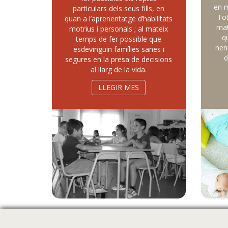
en m
particulars dels seus fills, en
Tot
quan a l’aprenentatge d’habilitats
mat
motrius i personals ; al mateix
q
temps de fer possible que
nen
esdevinguin famílies sanes i
d
segures en la presa de decisions
al llarg de la vida.
LLEGIR MES