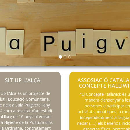
SIT UP L'ALÇA
ASSOSIACIÓ CATAL
CONCEPTE HALLIWI
t Up l’Alça és un projecte de
“El Concepte Halliwick és 
lut i Educació Comunitària,
manera d’ensenyar a le
e neix a Sala Puigverd l’any
persones a participar e
4 com a resultat d’un estudi
activitats aquàtiques, a mou
 al llarg de 10 anys al voltant
independentment a l’aigua 
a Higiene de la Postura dins
nedar (…..) els beneficis inc
ula Ordinària, concretament
aspectes físics, personal