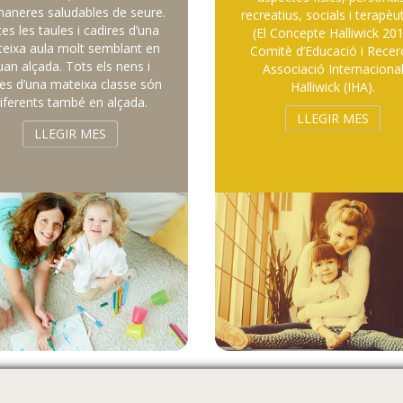
aneres saludables de seure.
recreatius, socials i terapèu
es les taules i cadires d’una
(El Concepte Halliwick 201
eixa aula molt semblant en
Comitè d’Educació i Recer
uan alçada. Tots els nens i
Associació Internaciona
es d’una mateixa classe són
Halliwick (IHA).
iferents també en alçada.
LLEGIR MES
LLEGIR MES