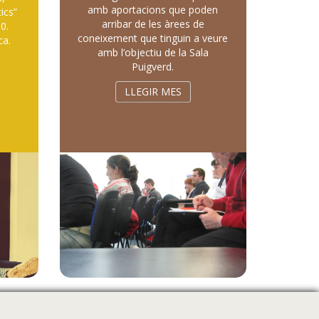
amb aportacions que poden
tics”
arribar de les àrees de
0.
coneixement que tinguin a veure
ca.
amb l’objectiu de la Sala
l
Puigverd.
LLEGIR MES